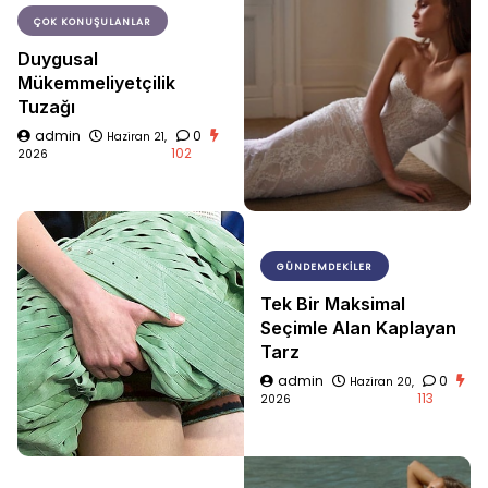
ÇOK KONUŞULANLAR
Duygusal
Mükemmeliyetçilik
Tuzağı
admin
0
Haziran 21,
102
2026
GÜNDEMDEKILER
Tek Bir Maksimal
Seçimle Alan Kaplayan
Tarz
admin
0
Haziran 20,
113
2026