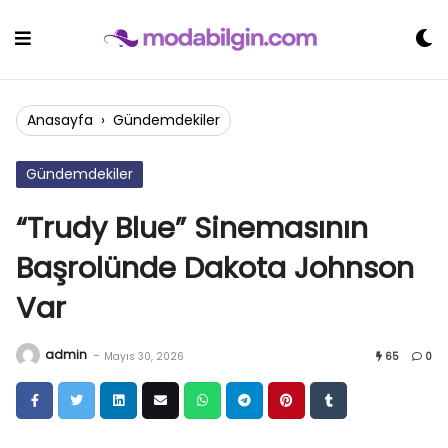
Skip
to
content
Anasayfa
›
Gündemdekiler
Gündemdekiler
“Trudy Blue” Sinemasının
Başrolünde Dakota Johnson
Var
admin
-
Mayıs 30, 2026
65
0