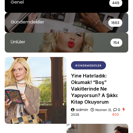
Genel
449
Gündemdekiler
1663
Ünlüler
154
GÜNDEMDEKILER
Yine Hatırladık:
Okumak! “Boş”
Vakitlerinde Ne
Yapıyorsun? A Şıkkı:
Kitap Okuyorum
admin
0
Haziran 21,
400
2026