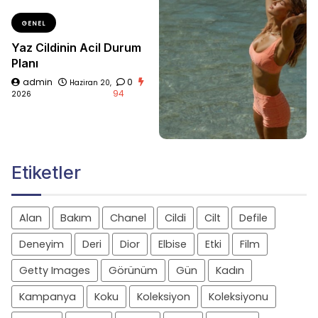
GENEL
Yaz Cildinin Acil Durum
Planı
admin
0
Haziran 20,
94
2026
Etiketler
Alan
Bakım
Chanel
Cildi
Cilt
Defile
Deneyim
Deri
Dior
Elbise
Etki
Film
Getty Images
Görünüm
Gün
Kadın
Kampanya
Koku
Koleksiyon
Koleksiyonu