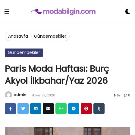
Skip
to
content
Anasayfa
›
Gündemdekiler
Gündemdekiler
Paris Moda Haftası: Burç
Akyol İlkbahar/Yaz 2026
admin
-
Mayıs 27, 2026
67
0