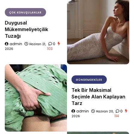
ÇOK KONUŞULANLAR
Duygusal
Mükemmeliyetçilik
Tuzağı
admin
0
Haziran 21,
103
2026
GÜNDEMDEKILER
Tek Bir Maksimal
Seçimle Alan Kaplayan
Tarz
admin
0
Haziran 20,
114
2026