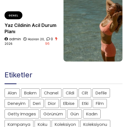
GENEL
Yaz Cildinin Acil Durum
Planı
admin
0
Haziran 20,
96
2026
Etiketler
Alan
Bakım
Chanel
Cildi
Cilt
Defile
Deneyim
Deri
Dior
Elbise
Etki
Film
Getty Images
Görünüm
Gün
Kadın
Kampanya
Koku
Koleksiyon
Koleksiyonu