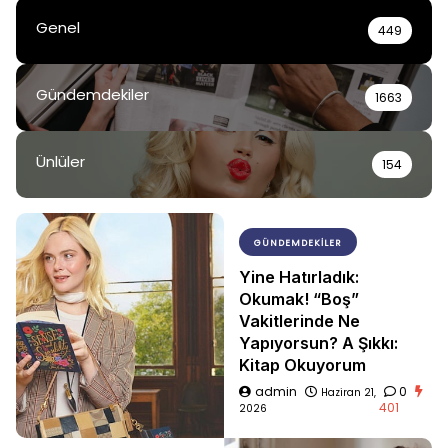
Genel
449
Gündemdekiler
1663
Ünlüler
154
GÜNDEMDEKILER
Yine Hatırladık:
Okumak! “Boş”
Vakitlerinde Ne
Yapıyorsun? A Şıkkı:
Kitap Okuyorum
admin
0
Haziran 21,
401
2026