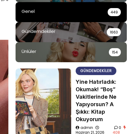
Genel
449
Gündemdekiler
1663
Ünlüler
154
GÜNDEMDEKILER
Yine Hatırladık:
Okumak! “Boş”
Vakitlerinde Ne
Yapıyorsun? A
Şıkkı: Kitap
Okuyorum
admin
0
Haziran 21, 2026
408