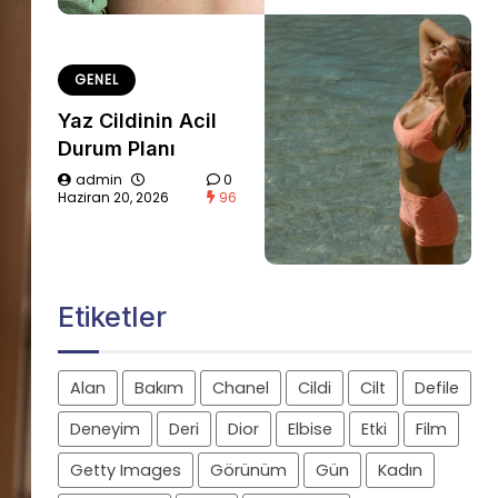
GENEL
Yaz Cildinin Acil
Durum Planı
admin
0
Haziran 20, 2026
96
Etiketler
Alan
Bakım
Chanel
Cildi
Cilt
Defile
Deneyim
Deri
Dior
Elbise
Etki
Film
Getty Images
Görünüm
Gün
Kadın