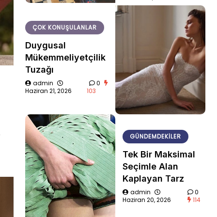
ÇOK KONUŞULANLAR
Duygusal
Mükemmeliyetçilik
Tuzağı
admin
0
Haziran 21, 2026
103
e
GÜNDEMDEKILER
Tek Bir Maksimal
Seçimle Alan
Kaplayan Tarz
admin
0
Haziran 20, 2026
114