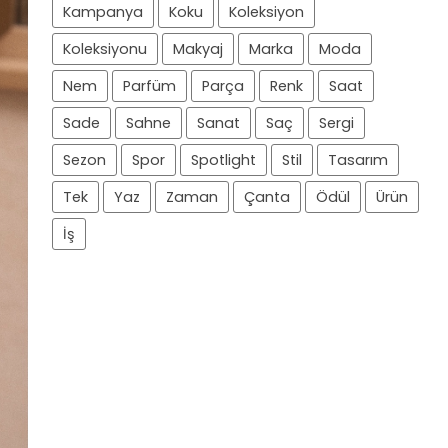
Kampanya
Koku
Koleksiyon
Koleksiyonu
Makyaj
Marka
Moda
Nem
Parfüm
Parça
Renk
Saat
Sade
Sahne
Sanat
Saç
Sergi
Sezon
Spor
Spotlight
Stil
Tasarım
Tek
Yaz
Zaman
Çanta
Ödül
Ürün
İş