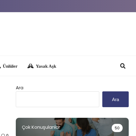
Yasak Aşk
Ara
Ara
Çok Konuşulanlar
50
0