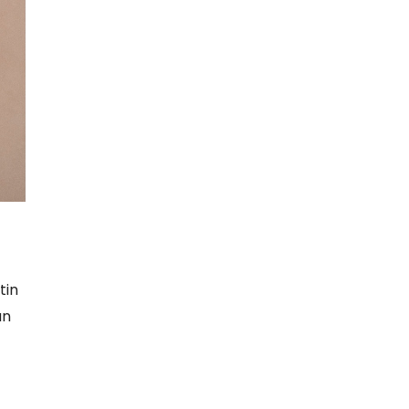
tin
an