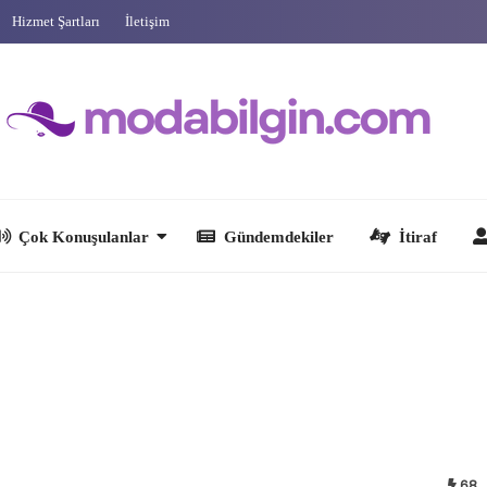
Hizmet Şartları
İletişim
 Konuşulanlar
Gündemdekiler
İtiraf
Ünlüler
68