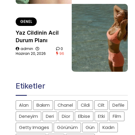
GENEL
Yaz Cildinin Acil
Durum Planı
admin
0
Haziran 20, 2026
96
Etiketler
Alan
Bakım
Chanel
Cildi
Cilt
Defile
Deneyim
Deri
Dior
Elbise
Etki
Film
Getty Images
Görünüm
Gün
Kadın