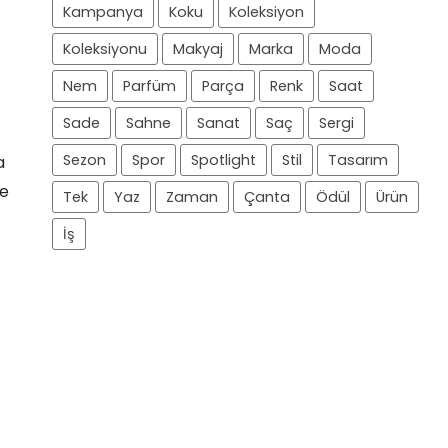
Kampanya
Koku
Koleksiyon
Koleksiyonu
Makyaj
Marka
Moda
Nem
Parfüm
Parça
Renk
Saat
Sade
Sahne
Sanat
Saç
Sergi
Sezon
Spor
Spotlight
Stil
Tasarım
a
re
Tek
Yaz
Zaman
Çanta
Ödül
Ürün
İş