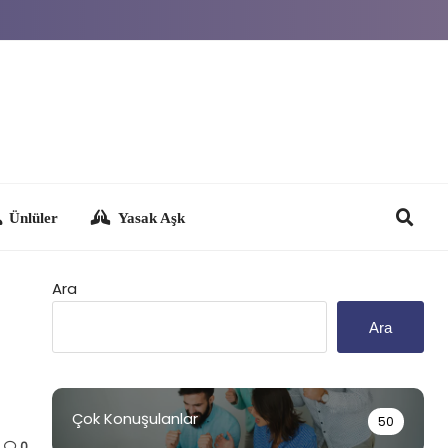
Yasak Aşk
Ara
Ara
Çok Konuşulanlar
50
0