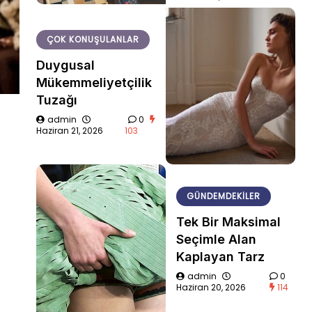
ÇOK KONUŞULANLAR
Duygusal
Mükemmeliyetçilik
Tuzağı
admin
0
Haziran 21, 2026
103
GÜNDEMDEKILER
Tek Bir Maksimal
Seçimle Alan
Kaplayan Tarz
admin
0
Haziran 20, 2026
114