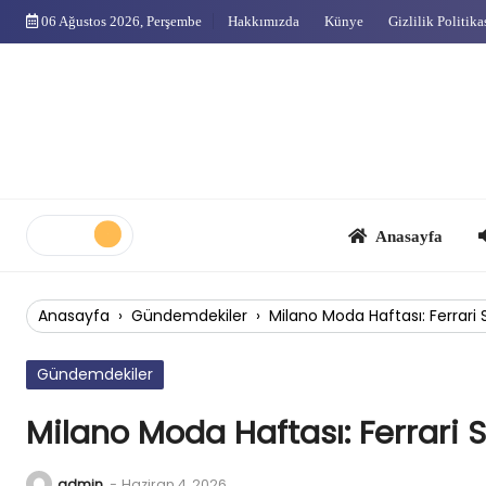
Skip
06 Ağustos 2026, Perşembe
Hakkımızda
Künye
Gizlilik Politika
to
content
Anasayfa
Çok
Anasayfa
›
Gündemdekiler
›
Milano Moda Haftası: Ferrari
Gündemdekiler
Milano Moda Haftası: Ferrari
admin
-
Haziran 4, 2026