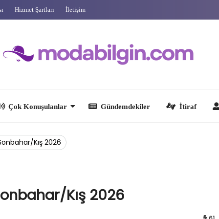
sı
Hizmet Şartları
İletişim
 Konuşulanlar
Gündemdekiler
İtiraf
Ünlüler
 Sonbahar/Kış 2026
 Sonbahar/Kış 2026
61