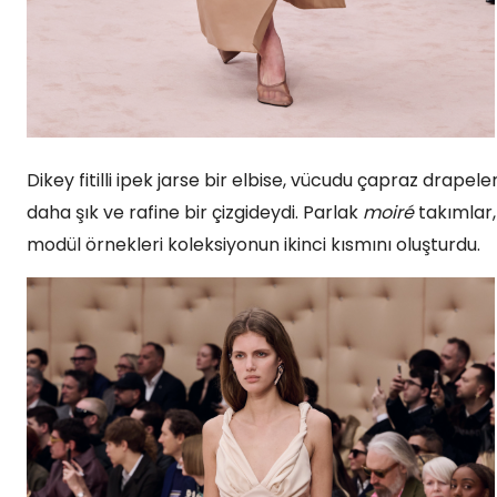
Dikey fitilli ipek jarse bir elbise, vücudu çapraz drapele
daha şık ve rafine bir çizgideydi. Parlak
moiré
takımlar,
modül örnekleri koleksiyonun ikinci kısmını oluşturdu.