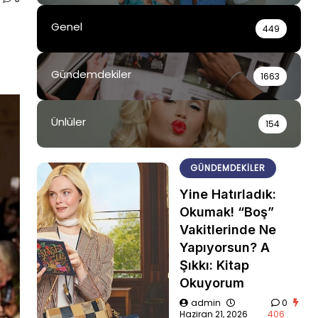
Genel
449
Gündemdekiler
1663
Ünlüler
154
GÜNDEMDEKILER
Yine Hatırladık:
Okumak! “Boş”
Vakitlerinde Ne
Yapıyorsun? A
Şıkkı: Kitap
Okuyorum
admin
0
Haziran 21, 2026
406