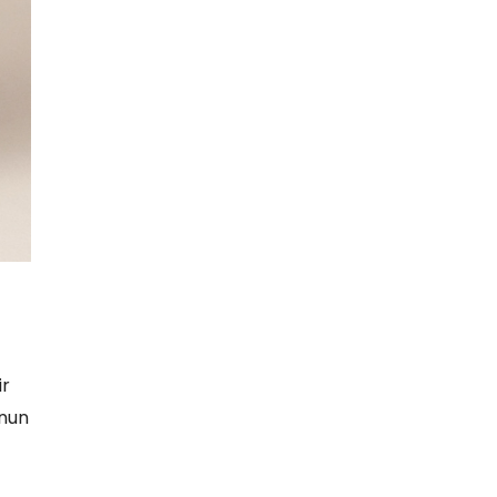
ir
onun