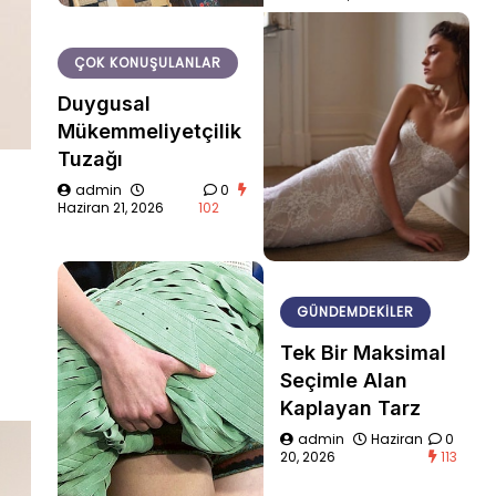
ÇOK KONUŞULANLAR
Duygusal
Mükemmeliyetçilik
Tuzağı
admin
0
Haziran 21, 2026
102
GÜNDEMDEKILER
Tek Bir Maksimal
Seçimle Alan
Kaplayan Tarz
admin
Haziran
0
20, 2026
113