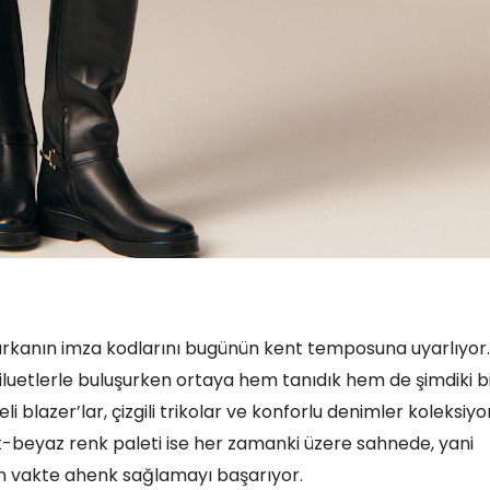
 markanın imza kodlarını bugünün kent temposuna uyarlıyor.
iluetlerle buluşurken ortaya hem tanıdık hem de şimdiki b
eli blazer’lar, çizgili trikolar ve konforlu denimler koleksiy
ert-beyaz renk paleti ise her zamanki üzere sahnede, yani
n vakte ahenk sağlamayı başarıyor.