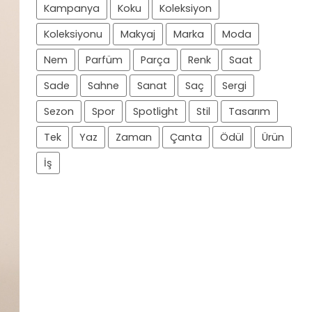
Kampanya
Koku
Koleksiyon
Koleksiyonu
Makyaj
Marka
Moda
Nem
Parfüm
Parça
Renk
Saat
Sade
Sahne
Sanat
Saç
Sergi
Sezon
Spor
Spotlight
Stil
Tasarım
Tek
Yaz
Zaman
Çanta
Ödül
Ürün
İş