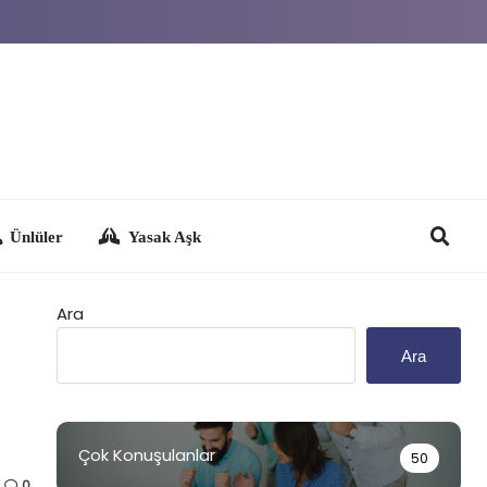
Yasak Aşk
Ara
Ara
Çok Konuşulanlar
50
0