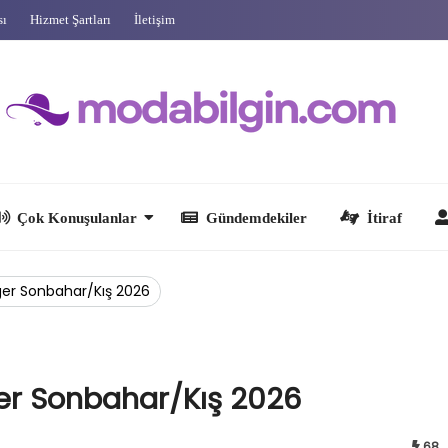
sı
Hizmet Şartları
İletişim
 Konuşulanlar
Gündemdekiler
İtiraf
Ünlüler
ger Sonbahar/Kış 2026
ger Sonbahar/Kış 2026
68