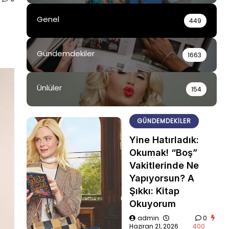
Genel
449
Gündemdekiler
1663
Ünlüler
154
GÜNDEMDEKILER
Yine Hatırladık:
Okumak! “Boş”
Vakitlerinde Ne
Yapıyorsun? A
Şıkkı: Kitap
Okuyorum
admin
0
Haziran 21, 2026
400