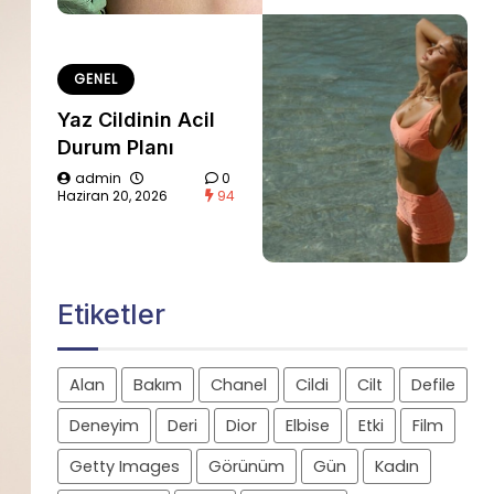
GENEL
Yaz Cildinin Acil
Durum Planı
admin
0
Haziran 20, 2026
94
Etiketler
Alan
Bakım
Chanel
Cildi
Cilt
Defile
Deneyim
Deri
Dior
Elbise
Etki
Film
Getty Images
Görünüm
Gün
Kadın