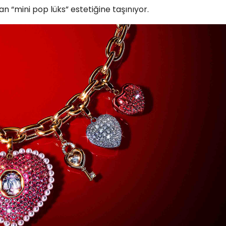
n “mini pop lüks” estetiğine taşınıyor.