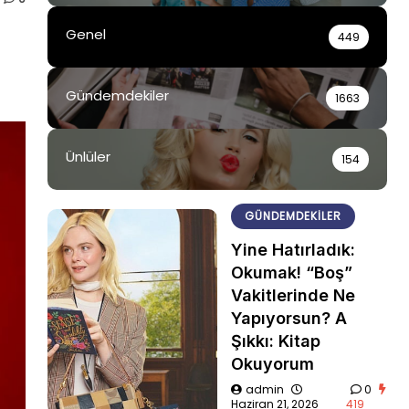
Genel
449
Gündemdekiler
1663
Ünlüler
154
GÜNDEMDEKILER
Yine Hatırladık:
Okumak! “Boş”
Vakitlerinde Ne
Yapıyorsun? A
Şıkkı: Kitap
Okuyorum
admin
0
Haziran 21, 2026
419