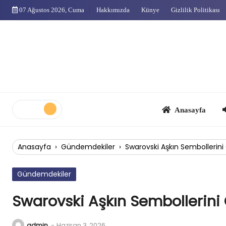
Skip
07 Ağustos 2026, Cuma
Hakkımızda
Künye
Gizlilik Politikası
to
content
Anasayfa
Çok
Anasayfa
›
Gündemdekiler
›
Swarovski Aşkın Sembollerini
Gündemdekiler
Swarovski Aşkın Sembollerini
admin
-
Haziran 3, 2026