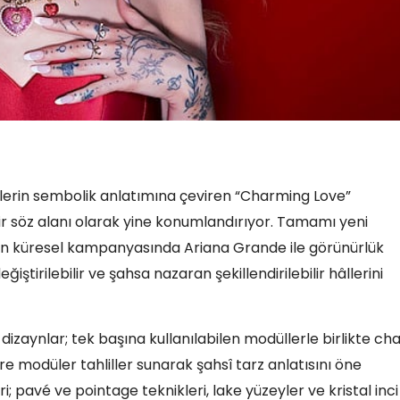
islerin sembolik anlatımına çeviren “Charming Love”
 bir söz alanı olarak yine konumlandırıyor. Tamamı yeni
ın küresel kampanyasında Ariana Grande ile görünürlük
ştirilebilir ve şahsa nazaran şekillendirilebilir hâllerini
dizaynlar; tek başına kullanılabilen modüllerle birlikte c
üzere modüler tahliller sunarak şahsî tarz anlatısını öne
ri; pavé ve pointage teknikleri, lake yüzeyler ve kristal inci