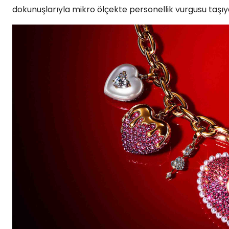
dokunuşlarıyla mikro ölçekte personellik vurgusu taşıya