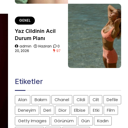
GENEL
Yaz Cildinin Acil
Durum Planı
admin
Haziran
0
20, 2026
97
Etiketler
Alan
Bakım
Chanel
Cildi
Cilt
Defile
Deneyim
Deri
Dior
Elbise
Etki
Film
Getty Images
Görünüm
Gün
Kadın