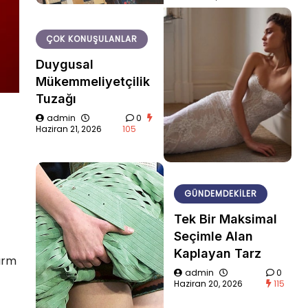
ÇOK KONUŞULANLAR
Duygusal
Mükemmeliyetçilik
Tuzağı
admin
0
Haziran 21, 2026
105
GÜNDEMDEKILER
Tek Bir Maksimal
Seçimle Alan
Kaplayan Tarz
harm
admin
0
Haziran 20, 2026
115