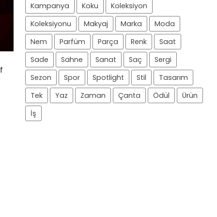
Kampanya
Koku
Koleksiyon
Koleksiyonu
Makyaj
Marka
Moda
Nem
Parfüm
Parça
Renk
Saat
Sade
Sahne
Sanat
Saç
Sergi
f
Sezon
Spor
Spotlight
Stil
Tasarım
Tek
Yaz
Zaman
Çanta
Ödül
Ürün
İş