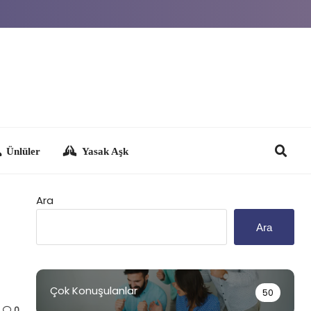
Yasak Aşk
Ara
Ara
Çok Konuşulanlar
50
0