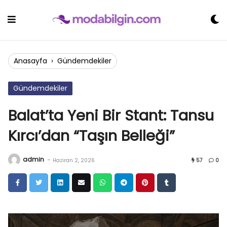
Skip
to
content
Anasayfa
›
Gündemdekiler
Gündemdekiler
Balat’ta Yeni Bir Stant: Tansu
Kırcı’dan “Taşın Belleği”
admin
-
Haziran 2, 2026
57
0