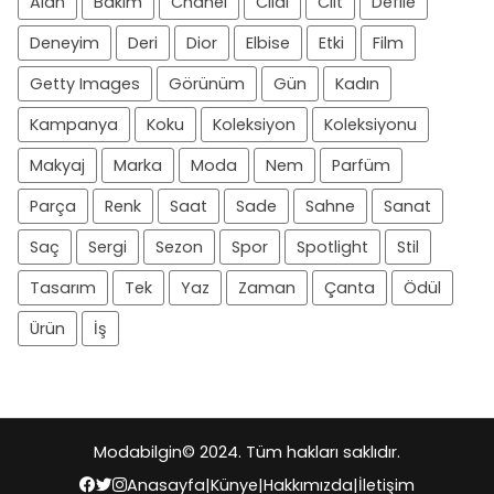
Alan
Bakım
Chanel
Cildi
Cilt
Defile
Deneyim
Deri
Dior
Elbise
Etki
Film
Getty Images
Görünüm
Gün
Kadın
Kampanya
Koku
Koleksiyon
Koleksiyonu
Makyaj
Marka
Moda
Nem
Parfüm
Parça
Renk
Saat
Sade
Sahne
Sanat
Saç
Sergi
Sezon
Spor
Spotlight
Stil
Tasarım
Tek
Yaz
Zaman
Çanta
Ödül
Ürün
İş
Modabilgin
© 2024. Tüm hakları saklıdır.
Anasayfa
|
Künye
|
Hakkımızda
|
İletişim