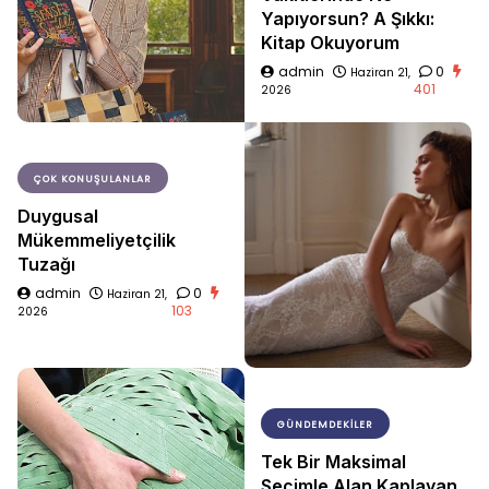
Yapıyorsun? A Şıkkı:
Kitap Okuyorum
admin
0
Haziran 21,
401
2026
ÇOK KONUŞULANLAR
Duygusal
Mükemmeliyetçilik
Tuzağı
admin
0
Haziran 21,
103
2026
GÜNDEMDEKILER
Tek Bir Maksimal
Seçimle Alan Kaplayan