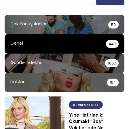
Çok Konuşulanlar
50
Genel
449
Gündemdekiler
1663
Ünlüler
154
GÜNDEMDEKILER
Yine Hatırladık:
Okumak! “Boş”
Vakitlerinde Ne