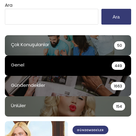
Ara
Ara
Çok Konuşulanlar
50
Genel
449
Gündemdekiler
1663
Ünlüler
154
GÜNDEMDEKILER