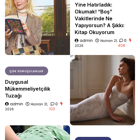
Yine Hatırladık:
Okumak! “Boş”
Vakitlerinde Ne
Yapıyorsun? A Şıkkı:
Kitap Okuyorum
admin
0
Haziran 21,
408
2026
ÇOK KONUŞULANLAR
Duygusal
Mükemmeliyetçilik
Tuzağı
admin
0
Haziran 21,
103
2026