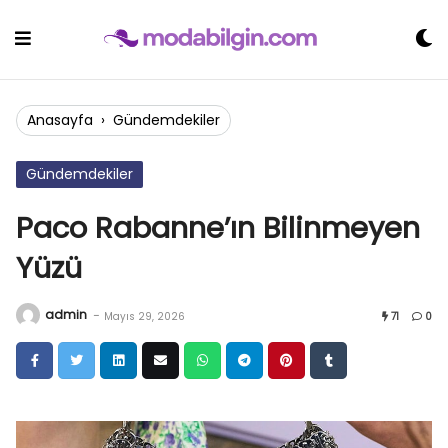
Skip
to
content
Anasayfa
›
Gündemdekiler
Gündemdekiler
Paco Rabanne’ın Bilinmeyen
Yüzü
admin
-
Mayıs 29, 2026
71
0