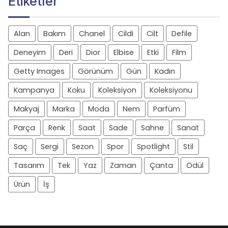
Etiketler
Alan
Bakım
Chanel
Cildi
Cilt
Defile
Deneyim
Deri
Dior
Elbise
Etki
Film
Getty Images
Görünüm
Gün
Kadın
Kampanya
Koku
Koleksiyon
Koleksiyonu
Makyaj
Marka
Moda
Nem
Parfüm
Parça
Renk
Saat
Sade
Sahne
Sanat
Saç
Sergi
Sezon
Spor
Spotlight
Stil
Tasarım
Tek
Yaz
Zaman
Çanta
Ödül
Ürün
İş